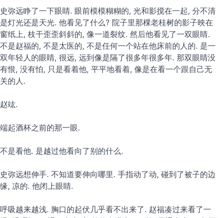
史弥远睁了一下眼睛. 眼前模模糊糊的, 光和影搅在一起, 分不清
是灯光还是天光. 他看见了什么? 院子里那棵老桂树的影子映在
窗纸上, 枝干歪歪斜斜的, 像一道裂纹. 然后他看见了一双眼睛.
不是赵福的, 不是太医的, 不是任何一个站在他床前的人的. 是一
双年轻人的眼睛, 很远, 远到像是隔了很多年很多年. 那双眼睛没
有恨, 没有怕, 只是看着他, 平平地看着, 像是在看一个跟自己无
关的人.
赵竑.
端起酒杯之前的那一眼.
不是看他. 是越过他看向了别的什么.
史弥远想伸手. 不知道要伸向哪里. 手指动了动, 碰到了被子的边
缘, 凉的. 他闭上眼睛.
呼吸越来越浅. 胸口的起伏几乎看不出来了. 赵福凑过来看了一