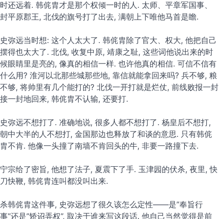
时还远着. 韩侂胄才是那个权倾一时的人. 太师、平章军国事、
封平原郡王, 北伐的旗号打了出去, 满朝上下唯他马首是瞻.
史弥远当时想: 这个人太大了. 韩侂胄除了官大、权大, 他把自己
摆得也太大了. 北伐, 收复中原, 靖康之耻, 这些词他说出来的时
候眼睛里是亮的, 像真的相信一样. 也许他真的相信. 可信不信有
什么用? 淮河以北那些城那些地, 靠信就能拿回来吗? 兵不够, 粮
不够, 将帅里有几个能打的? 北伐一开打就是烂仗, 前线败报一封
接一封地回来, 韩侂胄不认输, 还要打.
史弥远不想打了. 准确地说, 很多人都不想打了. 杨皇后不想打,
朝中大半的人不想打, 金国那边也释放了和谈的意思. 只有韩侂
胄不肯. 他像一头撞了南墙不肯回头的牛, 非要一路撞下去.
宁宗给了密旨, 他想了法子, 夏震下了手. 玉津园的伏杀, 夜里, 快
刀快鞭, 韩侂胄连叫都没叫出来.
杀韩侂胄这件事, 史弥远想了很久该怎么定性——是”奉旨行
事”还是”矫诏弄权”, 取决于谁来写这段话. 他自己当然觉得是前