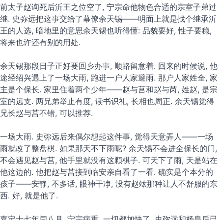
前太子赵询死后沂王之位空了, 宁宗命他物色合适的宗室子弟过
继. 史弥远把这事交给了幕僚余天锡——明面上就是找个继承沂
王的人选, 暗地里的意思余天锡也听得懂: 品貌要好, 性子要稳,
将来也许还有别的用处.
余天锡那段日子正好要回乡办事, 顺路留意着. 回来的时候说, 他
途经绍兴遇上了一场大雨, 跑进一户人家避雨. 那户人家姓全, 家
主是个保长. 家里住着两个少年——赵与莒和赵与芮, 姓赵, 是宗
室的远支. 两兄弟举止有度, 读书识礼, 长相也周正. 余天锡觉得
兄长赵与莒不错, 可以推荐.
一场大雨. 史弥远后来偶尔想起这件事, 觉得天意弄人——一场
雨就改了整盘棋. 如果那天不下雨呢? 余天锡不会进全保长的门,
不会遇见赵与莒, 他手里就没有这颗棋子. 可天下了雨, 天是站在
他这边的. 他把赵与莒接到临安亲自看了一看. 确实是个本分的
孩子——安静, 不多话, 眼神干净, 没有赵竑那种让人不舒服的东
西. 好, 就是他了.
嘉定十七年闰八月, 宁宗病重. 一切都加快了. 史弥远和杨皇后已