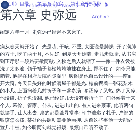
《忘川》目录
← 第五章 颜寂
|
第七章 陆承影 →
English Posts
Novels
第六章 史弥远
Archive
绍定六年十月, 史弥远已经起不来床了.
病从春天就开始了. 先是咳, 干咳, 不重, 太医说是肺燥. 开了润肺
的方子, 吃了两个月, 不见好. 到夏天开始喘, 走几步就喘, 从书房
到正厅那一段路要歇两歇. 入秋之后人就缩了——像一件衣裳被
洗了太多遍, 领子袖子都松垮垮地挂在身上, 撑不住了. 如今只能
躺着. 他躺在相府后院的暖阁里. 暖阁是他自己设计的——南面
开大窗, 冬天日头好的时候满屋子都是光. 榻前摆着一张花梨木
的小几, 上面搁着几封折子和一盏参汤. 参汤凉了又热, 热了又凉,
他没碰. 折子也没翻. 他已经好几天没有看折子了. 门外候着十来
个人. 幕僚、管家、仆从, 进进出出的. 有人进来禀事, 他听两句
就摆手, 让人出去. 禀的都是些寻常事: 朝中谁递了札子, 户部的
账该怎么拨, 某处的兵调动需要他画押. 从前这些事他一天能处
置几十桩, 如今听两句就觉得烦, 最烦自己听不动了.