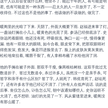
这个人以后会变成什么样, 他管不了. 能忍十年的人, 有可能是明
君, 也有可能是另一种东西——忍太久的人一旦放开了, 不一定
收得住. 不过这也不是他的事了. 他该做的不该做的, 做完了.
暖阁里的光暗了下来. 天阴了, 外面大概要下雨. 赵福进来掌了灯,
一盏油灯搁在小几上, 暖黄色的光晃了晃. 参汤已经彻底凉了. 史
弥远闭着眼睛. 他还没有死. 呼吸很浅, 胸口一起一伏, 慢得像更
漏. 他有一双很大的眼睛, 如今合着, 眼皮耷下来, 把那双眼睛衬
得愈发深, 愈发大, 像是凹进脸里去了. 脸上的皮肤灰黄灰黄的,
松松地耷拉着, 嘴唇干裂了, 有人拿棉布蘸了水给他润了润.
他的手搁在被子外面. 那双手干瘦, 像两根枯树枝. 这双手批过无
数道折子、签过无数道令, 杀过许多人, 虽然没一个是亲手杀, 可
签字和亲手有什么区别? 签了字, 人就死了. 韩侂胄死了, 赵竑死
了, 还有许多名字他已经记不清了. 门外有人在低声说话. 说的是
后事. 丧仪怎么办, 讣告怎么写, 朝中该通知哪些人. 史弥远听不
大清了, 也不想听. 油灯的光晃了一下. 风从窗缝里进来, 暖阁没
有那么暖了.