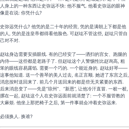
人身上的一种东西让史弥远不快: 他不服气. 他看史弥远的眼神
像是在说: 你凭什么?
史弥远凭什么? 他凭的是二十年的经营, 凭的是满朝上下都是他
的人, 凭的是连皇帝都得看他脸色. 可赵竑不管这些, 赵竑只管自
己对不对.
赵竑身边需要安插眼线. 有的已经安了——洒扫的宫女、跑腿的
内侍——这些都是老路子了. 但赵竑这个人警惕性比赵询高, 粗
笨的眼线容易露馅. 需要一个巧的. 一个能近身的. 赵竑好琴——
这事他知道. 送一个善琴的美人过去, 名正言顺. 她进了东宫之后,
消息按时送回来了. 前几个月送回来的都是些无关紧要的东西.
后来消息变了——先是”琼州”、”新恩”, 让他冷汗直冒. 一桩一桩,
摞在一起, 赵竑这个人在史弥远面前就清楚了: 一个不服管教的
大麻烦. 他坐上那把椅子之后, 第一件事就会冲着史弥远来.
必须换人. 换谁?