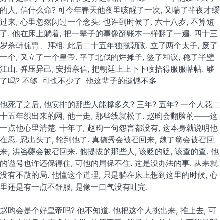
的人, 信什么命? 可今年春天他夜里咳醒了一次, 又喘了半夜才缓
过来, 心里忽然闪过一个念头: 也许到时候了. 六十八岁, 不算短
了. 他在床上躺着, 把一辈子的事像翻账本一样翻了一遍. 四十三
岁杀韩侂胄、拜相. 此后二十五年独揽朝政. 立了两个太子, 废了
一个, 又立了一个皇帝. 平了北伐的烂摊子, 签了和议, 稳了半壁
江山. 弹压异己, 安插亲信, 把朝廷上上下下收拾得服服帖帖. 够
了吗? 不够. 可也不少了. 他这辈子的遗憾不多.
他死了之后, 他安排的那些人能撑多久? 三年? 五年? 一个人花二
十五年织出来的网, 他一走, 那些线就松了. 赵昀会翻脸的——这
一点他心里清楚. 十年了, 赵昀一句怨言都没有, 这本身就说明他
在忍. 忍出头了, 轮到他了. 真德秀会被召回来, 魏了翁会被召回
来, 洪咨夔会被召回来. 他提拔的那些人, 该贬的贬, 该查的查. 他
的谥号也许还保得住, 可他的局保不住. 这是没办法的事. 从来就
没有不散的局. 他懂这个道理, 只是躺在床上想到这里的时候, 心
里还是有一点不舒服, 是像一口气没有吐完.
赵昀会是个好皇帝吗? 他不知道. 他把这个人挑出来, 推上去, 可