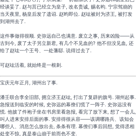
经谈妥了. 赵与莒已经立为皇子, 改名贵诚, 赐名昀. 宁宗驾崩的
当天夜里, 杨皇后发了遗诏. 赵昀即位. 赵竑被封为济王, 被打发
到湖州去了.
这件事做得很顺. 史弥远自己也满意. 废立之事, 历来凶险——从
古到今, 废了太子另立新君, 有几个不见血的? 他不但没见血, 还
给了赵竑一个王号、一处藩邸. 说得过去了.
可赵竑活着, 就始终是一根刺.
宝庆元年正月, 湖州出了事.
潘壬联合李全旧部, 拥立济王赵竑, 打出了复辟的旗号. 湖州起事.
急报送到临安的时候, 史弥远的幕僚们慌了一阵子. 史弥远没有
慌. 他披了件袍子坐在书房里看急报, 看完了放下来, 想了一会儿,
叫人进来安排后面的事. 安排得很从容——该调哪路兵、该知会
哪些人、消息怎么放出去, 条条有理. 幕僚们事后回想, 觉得丞相
处变不惊, 真是泰山崩于前而色不变.