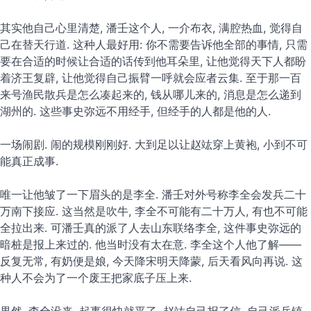
其实他自己心里清楚, 潘壬这个人, 一介布衣, 满腔热血, 觉得自
己在替天行道. 这种人最好用: 你不需要告诉他全部的事情, 只需
要在合适的时候让合适的话传到他耳朵里, 让他觉得天下人都盼
着济王复辟, 让他觉得自己振臂一呼就会应者云集. 至于那一百
来号渔民散兵是怎么凑起来的, 钱从哪儿来的, 消息是怎么递到
湖州的. 这些事史弥远不用经手, 但经手的人都是他的人.
一场闹剧. 闹的规模刚刚好. 大到足以让赵竑穿上黄袍, 小到不可
能真正成事.
唯一让他皱了一下眉头的是李全. 潘壬对外号称李全会发兵二十
万南下接应. 这当然是吹牛, 李全不可能有二十万人, 有也不可能
全拉出来. 可潘壬真的派了人去山东联络李全, 这件事史弥远的
暗桩是报上来过的. 他当时没有太在意. 李全这个人他了解——
反复无常, 有奶便是娘, 今天降宋明天降蒙, 后天看风向再说. 这
种人不会为了一个废王把家底子压上来.