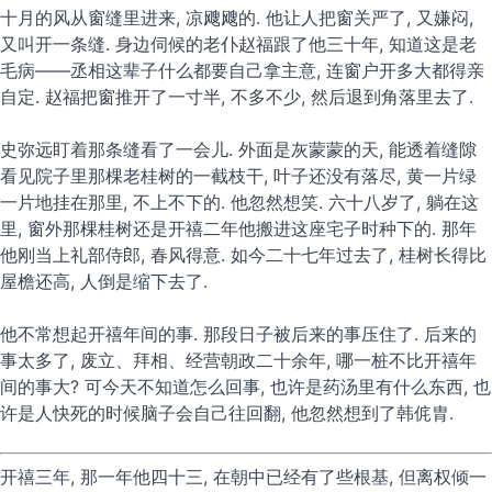
十月的风从窗缝里进来, 凉飕飕的. 他让人把窗关严了, 又嫌闷,
又叫开一条缝. 身边伺候的老仆赵福跟了他三十年, 知道这是老
毛病——丞相这辈子什么都要自己拿主意, 连窗户开多大都得亲
自定. 赵福把窗推开了一寸半, 不多不少, 然后退到角落里去了.
史弥远盯着那条缝看了一会儿. 外面是灰蒙蒙的天, 能透着缝隙
看见院子里那棵老桂树的一截枝干, 叶子还没有落尽, 黄一片绿
一片地挂在那里, 不上不下的. 他忽然想笑. 六十八岁了, 躺在这
里, 窗外那棵桂树还是开禧二年他搬进这座宅子时种下的. 那年
他刚当上礼部侍郎, 春风得意. 如今二十七年过去了, 桂树长得比
屋檐还高, 人倒是缩下去了.
他不常想起开禧年间的事. 那段日子被后来的事压住了. 后来的
事太多了, 废立、拜相、经营朝政二十余年, 哪一桩不比开禧年
间的事大? 可今天不知道怎么回事, 也许是药汤里有什么东西, 也
许是人快死的时候脑子会自己往回翻, 他忽然想到了韩侂胄.
开禧三年, 那一年他四十三, 在朝中已经有了些根基, 但离权倾一