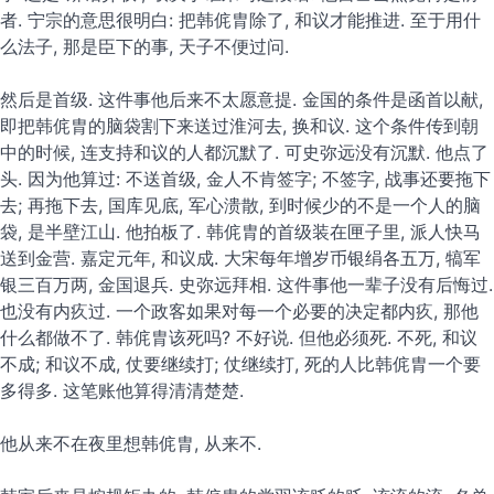
者. 宁宗的意思很明白: 把韩侂胄除了, 和议才能推进. 至于用什
么法子, 那是臣下的事, 天子不便过问.
然后是首级. 这件事他后来不太愿意提. 金国的条件是函首以献,
即把韩侂胄的脑袋割下来送过淮河去, 换和议. 这个条件传到朝
中的时候, 连支持和议的人都沉默了. 可史弥远没有沉默. 他点了
头. 因为他算过: 不送首级, 金人不肯签字; 不签字, 战事还要拖下
去; 再拖下去, 国库见底, 军心溃散, 到时候少的不是一个人的脑
袋, 是半壁江山. 他拍板了. 韩侂胄的首级装在匣子里, 派人快马
送到金营. 嘉定元年, 和议成. 大宋每年增岁币银绢各五万, 犒军
银三百万两, 金国退兵. 史弥远拜相. 这件事他一辈子没有后悔过.
也没有内疚过. 一个政客如果对每一个必要的决定都内疚, 那他
什么都做不了. 韩侂胄该死吗? 不好说. 但他必须死. 不死, 和议
不成; 和议不成, 仗要继续打; 仗继续打, 死的人比韩侂胄一个要
多得多. 这笔账他算得清清楚楚.
他从来不在夜里想韩侂胄, 从来不.