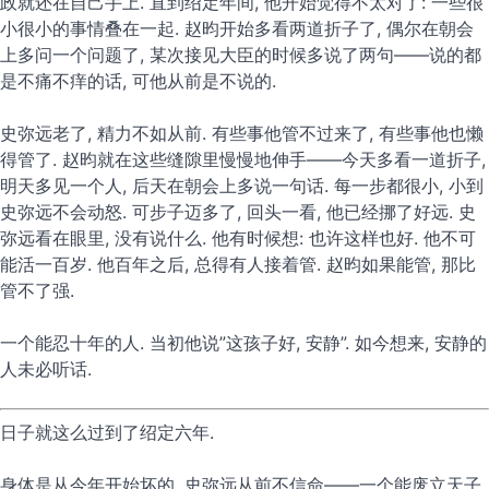
政就还在自己手上. 直到绍定年间, 他开始觉得不太对了: 一些很
小很小的事情叠在一起. 赵昀开始多看两道折子了, 偶尔在朝会
上多问一个问题了, 某次接见大臣的时候多说了两句——说的都
是不痛不痒的话, 可他从前是不说的.
史弥远老了, 精力不如从前. 有些事他管不过来了, 有些事他也懒
得管了. 赵昀就在这些缝隙里慢慢地伸手——今天多看一道折子,
明天多见一个人, 后天在朝会上多说一句话. 每一步都很小, 小到
史弥远不会动怒. 可步子迈多了, 回头一看, 他已经挪了好远. 史
弥远看在眼里, 没有说什么. 他有时候想: 也许这样也好. 他不可
能活一百岁. 他百年之后, 总得有人接着管. 赵昀如果能管, 那比
管不了强.
一个能忍十年的人. 当初他说”这孩子好, 安静”. 如今想来, 安静的
人未必听话.
日子就这么过到了绍定六年.
身体是从今年开始坏的. 史弥远从前不信命——一个能废立天子