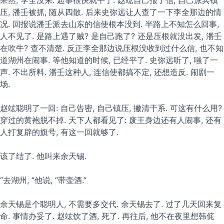
果然, 李全没来. 起事很快就平了. 赵竑自己报了信, 自己派兵镇
压, 潘壬被抓, 随从四散. 后来史弥远让人查了一下李全那边的情
况. 回报说潘壬派去山东的信使根本没到. 半路上不知怎么回事,
人不见了. 是路上遇了贼? 是自己跑了? 还是压根就没出发, 潘壬
在吹牛? 查不清楚. 反正李全那边说压根没收到过什么信, 也不知
道湖州在闹事. 等他知道的时候, 已经平了. 史弥远听了, 嗤了一
声. 不出所料. 潘壬这种人, 连信使都搞不定, 还想造反. 闹剧一
场.
赵竑聪明了一回: 自己告密, 自己镇压, 撇清干系. 可这有什么用?
穿过的黄袍脱不掉. 天下人都看见了: 废王身边还有人闹事, 还有
人打复辟的旗号, 有这一回就够了.
该了结了. 他叫来余天锡.
“去湖州, “他说, “带壶酒.”
余天锡是个聪明人, 不需要多交代. 余天锡去了. 过了几天回来复
命. 事情办妥了. 赵竑饮了酒, 死了. 再往后, 他不在夜里想韩侂