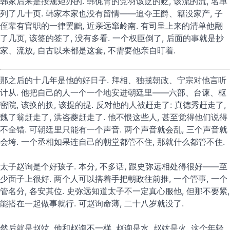
韩家后来是按规矩办的. 韩侂胄的党羽该贬的贬, 该流的流, 名单
列了几十页. 韩家本家也没有留情——追夺王爵、籍没家产, 子
侄辈有官职的一律罢黜, 近亲远窜岭南. 有司呈上来的清单他翻
了几页, 该签的签了, 没有多看. 一个权臣倒了, 后面的事就是抄
家、流放, 自古以来都是这套, 不需要他亲自盯着.
那之后的十几年是他的好日子. 拜相、独揽朝政、宁宗对他言听
计从. 他把自己的人一个一个地安进朝廷里——六部、台谏、枢
密院, 该换的换, 该提的提. 反对他的人被赶走了: 真德秀赶走了,
魏了翁赶走了, 洪咨夔赶走了. 他不恨这些人, 甚至觉得他们说得
不全错. 可朝廷里只能有一个声音. 两个声音就会乱, 三个声音就
会垮. 一个丞相如果连自己的朝堂都管不住, 那就什么都管不住.
太子赵询是个好孩子. 本分, 不多话, 跟史弥远相处得很好——至
少面子上很好. 两个人可以搭着手把朝政往前推, 一个管事, 一个
管名分, 各安其位. 史弥远知道太子不一定真心服他, 但那不要紧,
能搭在一起做事就行. 可赵询命薄, 二十八岁就没了.
然后就是赵竑, 他和赵询不一样. 赵询是水, 赵竑是火. 这个年轻