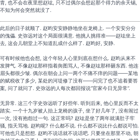
胄, 也不会在夜里想赵竑, 只不过偶尔会想起那个得力的余天锡,
不知为何会突然就没了.
此后的日子就顺了. 赵昀安安静静地坐在龙椅上. 一个安安分分
的傀儡. 史弥远对这个局面很满意. 他挑人挑得准——赵竑坐上
去, 这会儿朝堂上不知道乱成什么样了. 赵昀好, 安静.
可有时候他也会想, 这个年轻人心里到底在想什么. 赵昀从来不
发脾气. 不像赵竑那样指着舆图骂人, 不像赵竑那样砸东西. 他连
眉头都很少皱. 偶尔在朝会上问一两个不痛不痒的问题——某地
的赋税收了多少, 某处的河堤修了没有——问完了也不追着要答
案, 问了就问了. 史弥远的人每次都回报说”官家今日无异常”.
无异常. 这三个字史弥远听了好些年. 听到后来, 他心里反而不太
踏实. 一个十九岁被人抬上龙椅的孩子, 坐了好几年了, 没有闹过
一次, 没有抱怨过一句. 这正常吗? 赵竑是坐了两年就满肚子牢
骚, 指天骂地. 赵昀呢? 什么都不说. 什么都不说比什么都说可怕.
可他也只是想想. 赵昀不说话就不说话吧. 只要坐在那里不动, 朝