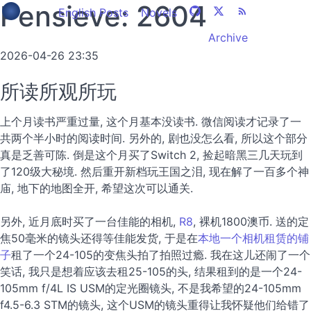
Pensieve: 2604
English Posts
Novels
Archive
2026-04-26 23:35
所读所观所玩
上个月读书严重过量, 这个月基本没读书. 微信阅读才记录了一
共两个半小时的阅读时间. 另外的, 剧也没怎么看, 所以这个部分
真是乏善可陈. 倒是这个月买了Switch 2, 捡起暗黑三几天玩到
了120级大秘境. 然后重开新档玩王国之泪, 现在解了一百多个神
庙, 地下的地图全开, 希望这次可以通关.
另外, 近月底时买了一台佳能的相机,
R8
, 裸机1800澳币. 送的定
焦50毫米的镜头还得等佳能发货, 于是在
本地一个相机租赁的铺
子
租了一个24-105的变焦头拍了拍照过瘾. 我在这儿还闹了一个
笑话, 我只是想着应该去租25-105的头, 结果租到的是一个24-
105mm f/4L IS USM的定光圈镜头, 不是我希望的24-105mm
f4.5-6.3 STM的镜头, 这个USM的镜头重得让我怀疑他们给错了