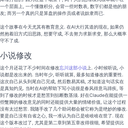
一个层面上, 一个懂微积分, 会背一些对数表, 数字们都是他的朋
友; 而另一个真的只是算盘的操作员或者说奴隶而已.
这个故事在今天尤其有教育意义. 在AI大行其道的现在, 如果仍
然抱着旧方式旧思路, 想要守成, 不去努力求新求变, 那么大概率
守不了成.
小说修改
这个月还花了不少时间在修改
忘川这部小说
上. 小时候听说, 小
说都是改出来的. 当时年少, 听听就算, 最多知道修改的重要性.
这次自己从头到尾自己完成, 然后数易其稿, 才知道这句话实在
是真知灼见. 当时在AI的帮助下写小说很是春风得意马蹄疾, 等
到了修改的时候才是愁苦到拈断数茎须. 好在Claude在能提供一
些蹩脚的修改意见的同时还能提供大量的情绪价值, 让这个过程
没有太过愁苦. 我随手改了几个助词都会被它称为是绝妙的修改.
要是自己没有自省之心, 我一准认为自己是啥啥啥在世了. 现在
这个版本改过了, 尤其是第二章到第五章改得很细, 希望提供比