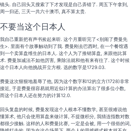
镜头. 自己回头又搜索了下才发现是自己弄错了. 周五下午拿到,
周一归还, 三天一共六十澳币, 真不算太贵.
不要当这个日本人
我自己重新把有声书捡起来听. 这个月重听完了<别闹了费曼先
生>. 里面有个故事触动到了我. 费曼刚去巴西时, 在一个餐馆遇
到一个卖算盘维生的日本人. 这个人为了推销算盘, 来跟他比算
术. 费曼加减法不如他厉害, 乘除法就和他有来有往了. 这个时候
这个日本人向他挑战开立方根. 选的数字是1729.03.
费曼这次狠狠地羞辱了他, 因为这个数字和12的立方(1728)非常
接近, 于是费曼很容易就用近似计算的办法算出了很多位小数,
而这个日本人还在努力的计算12.0.
回头复盘的时候, 费曼发现这个人根本不懂数学, 甚至很难说他
懂算术, 他只会使用算盘来做计算, 不提微积分, 我猜连指数对数
都很少接触. 这样的人和费曼比赛, 一定是会被, 用一个很俗的词,
降维打击的. 因为在这个场景下, 两个人的思维模式根本就不在