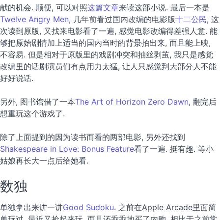
献的机会. 顺便, 可以对照
这篇文章
来读这部小说. 最后一本是
Twelve Angry Men
, 几年前看过国内改编的电影版
十二公民
, 这
次读到原版, 又找来电影看了一遍, 感觉电影改编得差强人意. 能
够把原始剧情加上适当的国内当时的背景拍出来, 而且能上映,
不容易. 但是相对于原版里的戏剧冲突和抽丝剥茧, 我只是感觉
改编里的话剧演员们有点用力太猛, 让人只感觉到大部分人不能
好好说话.
另外, 图书馆借了一本
The Art of Horizon Zero Dawn
, 翻完后
想重玩这个游戏了.
除了上面提到的因为读书而看的两部电影, 另外还找到
Shakespeare in Love: Bonus Feature
看了一遍. 挺有趣. 等小
姑娘再长大一点后给她看.
数独
单独拿出来讲一讲
Good Sudoku
. 之前在Apple Arcade里面简
单玩过, 最近又捡起来玩, 而且还乖乖地买了内购. 相比于之前常