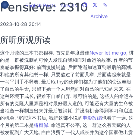
Pensieve: 2310
English Posts
Novels
Archive
2023-10-28 20:14
所听所观所读
这个月读的三本书都很棒. 首先是年度最佳
Never let me go
, 讲
的是一群被洗脑的可怜人发现自我和面对命运的故事. 作者的节
奏感掌握得真好: 前面慢慢铺垫, 后面逐渐加速直到最后的高潮.
和他的所有其他书一样, 只要熬过了前面几章, 后面读起来就是
一马平川手不释卷. 最后Kathy的伙伴们都为了他们的命运奉献
了自己的生命, 只留下她一个人坦然面对自己的已知的未来. 在
这种环境下成长, 很难不自暴自弃. 最可怕的是, 这些人的命运在
所有的克隆人里算是相对最好最人道的, 可能还有大量的生命被
当牲畜一样制造出来并最后被消耗, 并没有机会得到学习和启迪
的机会. 读完这本书后, 我把这部小说的
电影改编
也看了一遍. 这
个月的第二本是
椿树峁
. 命运真不公平, 这一群这么有天赋的人
被发配到广大天地, 白白浪费了一代人成长并为这个国家做出贡