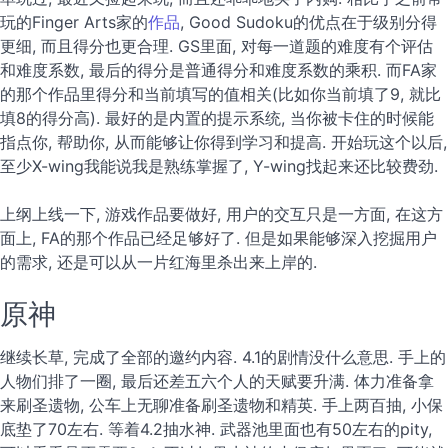
玩的Finger Arts家的
作品
, Good Sudoku的优点在于级别分得
更细, 而且得分也更合理. GS里面, 对每一道题的难度有个评估
和难度系数, 最后的得分是普通得分和难度系数的乘积. 而FA家
的那个作品里得分和当前填写的值相关(比如你当前填了9, 就比
填8的得分高). 最好的是内置的提示系统, 当你被卡住的时候能
指点你, 帮助你, 从而能够让你得到学习和提高. 开始玩这个以后,
至少X-wing我能说我是熟练掌握了, Y-wing找起来还比较费劲.
上纲上线一下, 游戏作品要做好, 用户的交互只是一方面, 在这方
面上, FA的那个作品已经足够好了. 但是如果能够深入挖掘用户
的需求, 还是可以从一片红海里杀出来上岸的.
原神
继续长草, 完成了全部的邀约内容. 4.1的剧情没什么意思. 手上的
人物们排了一圈, 最后还差五六个人的天赋要升满. 体力准备拿
来刷圣遗物, 公车上无聊准备刷圣遗物和精英. 手上两百抽, 小保
底垫了70左右. 等着4.2抽水神. 武器池里面也有50左右的pity,