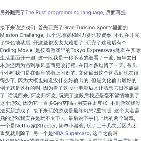
另外翻完了
The Rust programming language
, 后面再提.
接下来说游戏们. 首先玩完了Gran Turismo Sports里面的
Mission Challenge, 几个泥地赛和耐力赛比较费事, 不过在开完
了绿色地狱后, 开这些都没太大难度了. 玩完了这段后有个
Ending Movie, 是按着游戏里的Tokyo Expressway地图在实际
生活里面开一遍, 这一段我是一秒不落的细看了一遍, 当年去日
本旅游因为遇到暴风雪而更改行程, 在日本多逗留了一天, 有几
个小时我们是在银座的街上闲逛的. 文化输出这个词我们现在谈
得少了, 因为大概也知道没什么好输出的, 但是文化输出最好的
例子就是这样的啊, 因为看了这段小电影后又让我想去日本旅游
了. 话说回来, 怀念归怀念, 玩完了这段后我还是毫不留情地删了
这个游戏, 因为它一百多G的空间占用实在太夸张, 不删游戏我没
法买新游戏了. 接下来玩的游戏是最终幻想7重制版. 这个大名鼎
鼎的游戏我实在是玩不太下去. 最后说下手机上玩的两个游戏,
一个是Netflix家的Teeter, 简单小游戏, 玩了二十几关后因为太
重复就删除了. 另一个是
NBA Supercard
, 这个之前叫
MyNBA2kxx的游戏终于又有了新版本, 不过策划还是一贯地坑