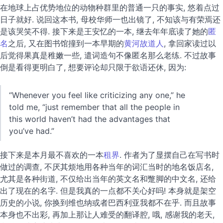
在地球上占优势地位的动物种群里的普通一只的事实, 悠着点过
日子就好. 说回这本书, 母校华师一也出镜了, 不知该与有荣焉还
是该哭笑不得. 接下来是王安忆的一本, 继去年年底读了她的
匿
名
之后, 又在图书馆撞到一本早期的
黄河故道人
, 拿回家读过以
后觉得果真是稚嫩一些, 遣词造句不像匿名那么老练. 不过故事
倒是看得更明白了, 想要评论却只限于欲语还休, 因为:
“Whenever you feel like criticizing any one,” he
told me, “just remember that all the people in
this world haven’t had the advantages that
you’ve had.”
接下来是本月最不喜欢的一本
租界
. 作者为了显摆自己在写书时
做过的调查, 不厌其烦地用各种当年的词汇当时的地名饭店名,
尤其是各种街道, 不仅给出当年的英文名和蹩脚的中文名, 还给
出了现在的名字. 但是我真的一点都不关心好吗! 本身就是架空
历史的小说, 你换到维也纳或者巴西利亚我都不在乎. 而且故事
本身也不出彩, 再加上那让人难受的翻译腔, 哦, 感谢我的老天,