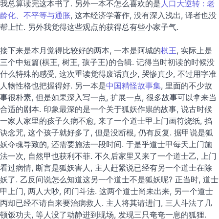
我总算读完这本书了. 另外一本不怎么喜欢的是
人口大逆转 : 老
龄化、不平等与通胀
, 这本经济学著作, 没有深入浅出, 译者也没
帮上忙. 另外我觉得这些观点的获得总有些小家子气.
接下来是本月觉得比较好的两本, 一本是阿城的
棋王
, 实际上是
三个中短篇(棋王, 树王, 孩子王)的合辑. 记得当时初读的时候没
什么特殊的感受, 这次重读觉得废话真少, 哭惨真少, 不过用字准
人物性格也把握得好. 另一本是
中国精怪故事集
, 里面的不少故
事很朴素, 但是如果深入写一点, 扩展一点, 很多故事可以拿来当
合适的剧本. 印象最深的是一个关于狐妖作祟的故事, 说古时候
一家人家里的孩子久病不愈, 来了一个道士甲上门画符烧纸, 掐
诀念咒, 这个孩子就好多了, 但是没断根, 仍有反复. 据甲说是狐
妖夺魂导致的, 还需要施法一段时间. 于是乎道士甲每天上门施
法一次, 自然甲也获利不菲. 不久后家里又来了一个道士乙, 上门
看过病情, 断言是狐妖害人, 主人赶紧说已经有另一个道士在除
妖了. 乙反问说怎么知道这另一个道士不是狐妖呢? 正当时, 道士
甲上门, 两人大吵, 闭门斗法. 这两个道士尚未出来, 另一个道士
丙却已经不请自来要治病救人. 主人将其请进门, 三人斗法了几
顿饭功夫, 等人没了动静进到现场, 发现三只奄奄一息的狐狸.