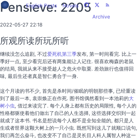
Pensieve: 2205
English Posts
Novels
Archive
2022-05-27 22:18
所观所读所玩所听
继续没怎么追剧, 不过
爱死机第三季
发布, 第一时间看完. 比上一
季好一点, 至少看完后还有两集能让人记住. 很喜欢梅森的老鼠
的结局, 我就从来不接受趁人之危火中取栗. 差劲旅行也值得回
味, 最后生还者真是智仁勇合于一身.
这个月读的书不少, 首先是杀时间/催眠的明朝那些事, 已经重读
到了最后一本, 袁崇焕正在作死. 图书馆偶然看到一本池莉的
大
树小虫
, 借过来读完了. 每个人身上都有历史的局限性, 每个人的
性格都驱使着他们做出了自己的人生选择, 这些选择交织到一起
就成了这本书. 书名是想说每个人都不是全知全能的, 都只是人
生或者世界这颗大树上的一只小虫. 既然写到这儿了就顺口说句,
我们再怎么奋斗, 也改变不了自己是灵长目人科人属智人种这一