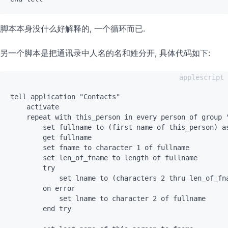
脚本本身没什么好解释的, 一个循环而已.
另一个脚本是把通讯录中人名的名和姓分开, 具体代码如下:
tell application "Contacts"

    activate

    repeat with this_person in every person of group "
        set fullname to (first name of this_person) as
        get fullname

        set fname to character 1 of fullname

        set len_of_fname to length of fullname

        try

            set lname to (characters 2 thru len_of_fna
        on error

            set lname to character 2 of fullname

        end try
